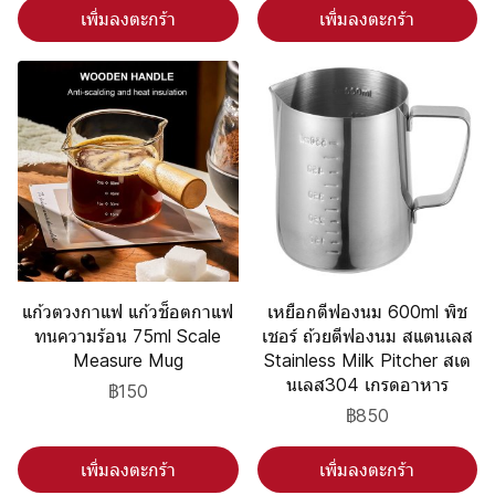
เพิ่มลงตะกร้า
เพิ่มลงตะกร้า
แก้วตวงกาแฟ แก้วช็อตกาแฟ
เหยือกตีฟองนม 600ml พิช
ทนความร้อน 75ml Scale
เชอร์ ถ้วยตีฟองนม สแตนเลส
Measure Mug
Stainless Milk Pitcher สเต
นเลส304 เกรดอาหาร
฿150
฿850
เพิ่มลงตะกร้า
เพิ่มลงตะกร้า