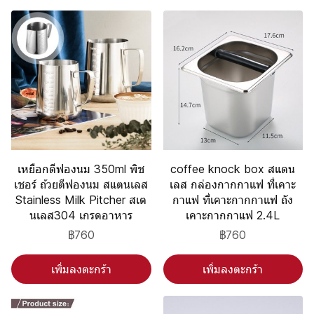
เหยือกตีฟองนม 350ml พิช
coffee knock box สแตน
เชอร์ ถ้วยตีฟองนม สแตนเลส
เลส กล่องกากกาแฟ ที่เคาะ
Stainless Milk Pitcher สเต
กาแฟ ที่เคาะกากกาแฟ ถัง
นเลส304 เกรดอาหาร
เคาะกากกาแฟ 2.4L
฿760
฿760
เพิ่มลงตะกร้า
เพิ่มลงตะกร้า