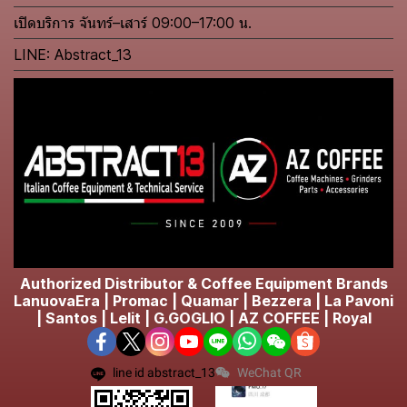
เปิดบริการ จันทร์–เสาร์ 09:00–17:00 น.
LINE: Abstract_13
Authorized Distributor & Coffee Equipment Brands
LanuovaEra | Promac | Quamar | Bezzera | La Pavoni
| Santos | Lelit | G.GOGLIO | AZ COFFEE | Royal
line id abstract_13
WeChat QR