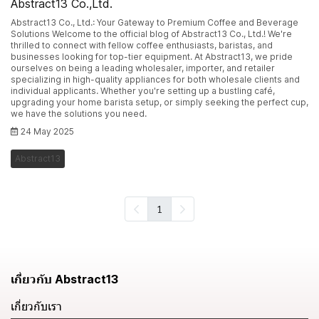
Abstract13 Co.,Ltd.
Abstract13 Co., Ltd.: Your Gateway to Premium Coffee and Beverage
Solutions Welcome to the official blog of Abstract13 Co., Ltd.! We're
thrilled to connect with fellow coffee enthusiasts, baristas, and
businesses looking for top-tier equipment. At Abstract13, we pride
ourselves on being a leading wholesaler, importer, and retailer
specializing in high-quality appliances for both wholesale clients and
individual applicants. Whether you're setting up a bustling café,
upgrading your home barista setup, or simply seeking the perfect cup,
we have the solutions you need.
24 May 2025
Abstract13
1
เกี่ยวกับ Abstract13
เกี่ยวกับเรา