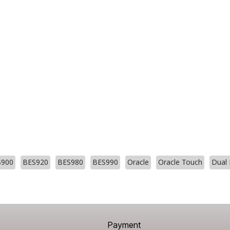
S900
BES920
BES980
BES990
Oracle
Oracle Touch
Dual 
Payment