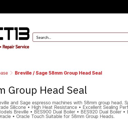
base
Breville / Sage 58mm Group Head Seal
mm Group Head Seal
eville and Sage espresso machines with 58mm group head. Sp
de Silicone • High Heat Resistance • Excellent Sealing Pe
 Models Breville • BES900 Dual Boiler • BES920 Dual Boiler 
racle • Oracle Touch Suitable for 58mm Group Heads.