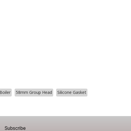
Boiler
58mm Group Head
Silicone Gasket
Subscribe