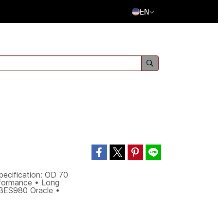
EN
ecification: OD 70
rformance • Long
• BES980 Oracle •