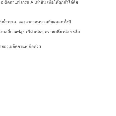
็ดกาแฟ เกรด A เท่านั้น เพื่อให้ลูกค้าได้ลิ้ม
ะดับน้ำทะเล และอากาศหนาวเย็นตลอดทั้งปี
อดี้กาแฟสูง ครีม่าเน้นๆ ความเปรี้ยวน้อย หรือ
ภทของเมล็ดกาแฟ อีกด้วย