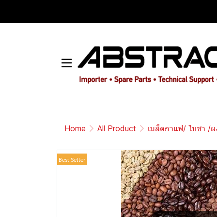
Home
All Product
เมล็ดกาแฟ/ ใบชา /ผง
Best Seller