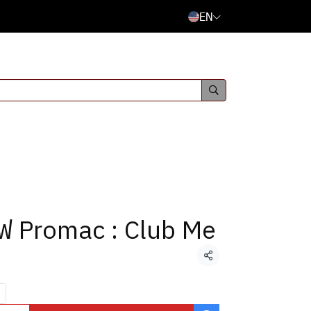
EN
แฟ Promac : Club Me
Share