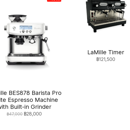
LaMille Timer
฿121,500
ille BES878 Barista Pro
te Espresso Machine
ith Built-in Grinder
฿28,000
฿47,000