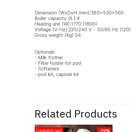
Dimension (WxDxH /mm):385x530x560
Boiler capacity (lt.):4
Heating unit (W):1770 (1600)
Voltage (V-Hz):220/240 V - 50/60 Hz (120)
Gross weight (Kg):34
Optionals
- Milk frother
- Filter holder for pod
- Softeners
- pod kit, capsule kit
Related Products
-29%
CLEARANCE SALE