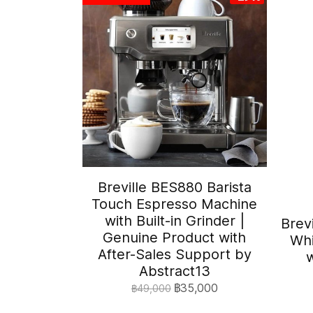
Breville BES880 Barista
Touch Espresso Machine
with Built-in Grinder |
Brev
Genuine Product with
Whi
After-Sales Support by
w
Abstract13
฿35,000
฿49,000