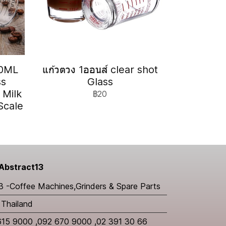
20ML
แก้วตวง 1ออนส์ clear shot
ss
Glass
 Milk
฿20
Scale
Abstract13
3 -Coffee Machines,Grinders & Spare Parts
Thailand
615 9000 ,092 670 9000 ,02 391 30 66