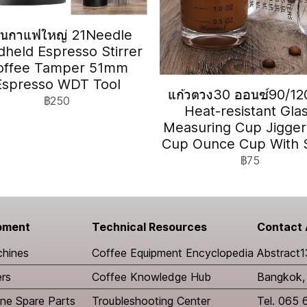
่คนกาแฟใหญ่ 21Needle
held Espresso Stirrer
offee Tamper 51mm
Espresso WDT Tool
แก้วตวง30 ออนซ์90/1
฿250
Heat-resistant Gla
Measuring Cup Jigger
Cup Ounce Cup With 
฿75
pment
Technical Resources
Contact 
chines
​Coffee Equipment Encyclopedia
Abstract1
ers
Coffee Knowledge Hub
Bangkok, 
ne Spare Parts
Troubleshooting Center
Tel. 065 