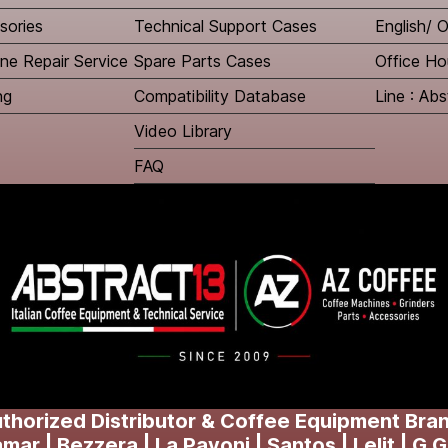
sories
Technical Support Cases
English/
ne Repair Service
Spare Parts Cases
Office Ho
ng
Compatibility Database
Line : Abs
Video Library
FAQ
thorized Distributor & Coffee Equipment Bra
ar | Bezzera | La Pavoni | Santos | Lelit | G