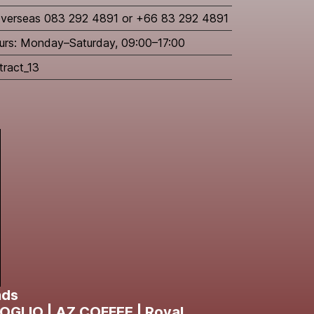
 Overseas 083 292 4891 or +66 83 292 4891
urs: Monday–Saturday, 09:00–17:00
tract_13
nds
.GOGLIO | AZ COFFEE | Royal