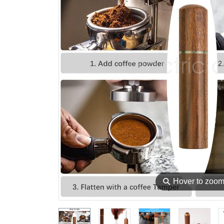
⚲
Hover to zoo