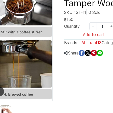
Tamper Wo
SKU : ST-11
0 Sold
฿150
Quantity
Add to cart
Brands:
Abstract13
Categ
Share
m