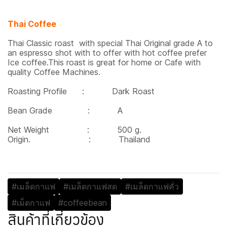
Thai Coffee
Thai Classic roast with special Thai Original grade A to
an espresso shot with to offer with hot coffee prefer
Ice coffee.This roast is great for home or Cafe with
quality Coffee Machines.
Roasting Profile : Dark Roast
Bean Grade : A
Net Weight : 500 g.
Origin. : Thailand
#เมล็ดกาแฟ
#เมล็ดกาแฟสด
#เมล็ดกาแฟคั่ว
#เม็ดกาแฟ
#coffeebean
สินค้าที่เกี่ยวข้อง