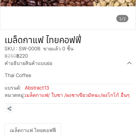
1/2
เมล็ดกาแฟ ไทยคอฟฟี่
SKU : SW-0008
ขายแล้ว 0 ชิ้น
฿250
฿220
คำอธิบายสินค้าแบบย่อ
Thai Coffee
แบรนด์:
Abstract13
หมวดหมู่:
เมล็ดกาแฟ/ ใบชา /ผงชาเขียวมัทฉะ/ผงโกโก้ อื่นๆ
แชร์
เมล็ดกาแฟ ไทยคอฟฟี่