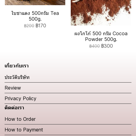
ใบชาแดง 500กรัม Tea
500g.
฿170
฿200
ผงโกโก้ 500 กรัม Cocoa
Powder 500g.
฿300
฿400
เกี่ยวกับเรา
ประวัติบริษัท
Review
Privacy Policy
ติดต่อเรา
How to Order
How to Payment