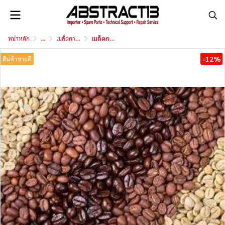
หน้าหลัก
...
เมล็ดกาแฟ/ ใบชา /ผงชาเขียวมัทฉะ/ผงโกโก้ อื่นๆ
เมล็ดกาแฟ ไทยคอฟฟี่
-12%
สินค้าขายดี