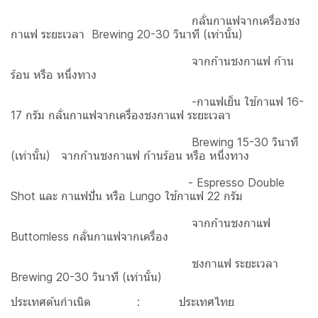
กลั่นกาแฟจากเครื่องชง
กาแฟ ระยะเวลา Brewing 20-30 วินาที (เท่านั้น)
จากก้านชงกาแฟ ก้าน
ร้อน หรือ หนึ่งทาง
-กาแฟเย็น ใช้กาแฟ 16-
17 กรัม กลั่นกาแฟจากเครื่องชงกาแฟ ระยะเวลา
Brewing 15-30 วินาที
(เท่านั้น) จากก้านชงกาแฟ ก้านร้อน หรือ หนึ่งทาง
- Espresso Double
Shot และ กาแฟปั่น หรือ Lungo ใช้กาแฟ 22 กรัม
จากก้านชงกาแฟ
Buttomless กลั่นกาแฟจากเครื่อง
ชงกาแฟ ระยะเวลา
Brewing 20-30 วินาที (เท่านั้น)
ประเทศต้นกำเนิด : ประเทศไทย