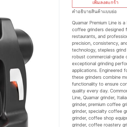
เพิ่มลงตะกร้า
คำอธิบายสินค้าแบบย่อ
Quamar Premium Line is a 
coffee grinders designed f
restaurants, and profess
precision, consistency, and
technology, stepless grin
robust commercial-grade c
exceptional grinding perf
applications. Engineered fo
these grinders combine mo
functionality to ensure co
quality every day. Commo
Line, Quamar grinder, Ital
grinder, premium coffee gri
grinder, specialty coffee g
grinder, coffee shop equi
grinder, coffee roastery g