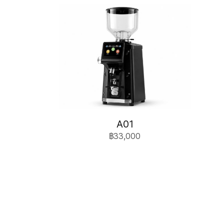
A01
฿33,000