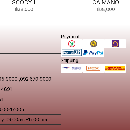
SCODY II
CAIMANO
฿38,000
฿28,000
Payment
Shipping
615 9000 ,092 670 9000
2 4891
91
09.00-17.00น
day 09.00am -17.00 pm